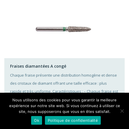
Fraises diamantées A congé
Chaque fraise présente une distribution homogène et dense
des cristaux de diamant offrant une taille efficace : plus
rapide et très uniforme. Caractéristiques : – Chaque fraise est
fabriquée selon une technologie des plus récentes. Chacune
Nous utilisons des cookies pour vous garantir la meilleure
expérience sur notre site web. Si vous continuez à utiliser ce
est microscopiquement contrôlée, donnant des fraises de
site, nous supposerons que vous en êtes satisfait.
qualité constante. – La méthode spéciale d’électrodéposition
Ok
Politique de confidentialité
assure une répartition uniforme des […]