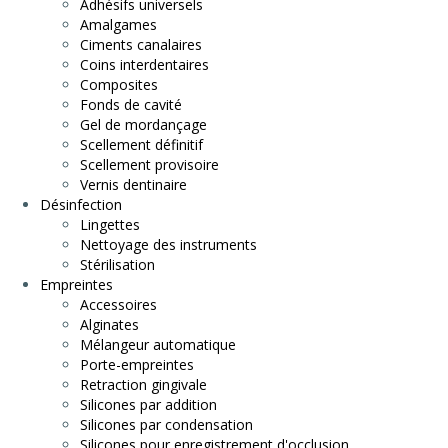
Adhésifs universels
Amalgames
Ciments canalaires
Coins interdentaires
Composites
Fonds de cavité
Gel de mordançage
Scellement définitif
Scellement provisoire
Vernis dentinaire
Désinfection
Lingettes
Nettoyage des instruments
Stérilisation
Empreintes
Accessoires
Alginates
Mélangeur automatique
Porte-empreintes
Retraction gingivale
Silicones par addition
Silicones par condensation
Silicones pour enregistrement d'occlusion