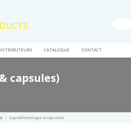
DUCTS
DISTRIBUTEURS
CATALOGUE
CONTACT
 & capsules)
es
Suprafil+(seringue & capsules)